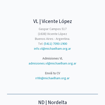
VL | Vicente López
Gaspar Campos 517
(1638) Vicente López
Buenos Aires - Argentina.
Tel:
(5411) 7093-1900
info.vl@michaelham.org.ar
Admisiones VL
admisiones.vl@michaelham.org.ar
Enviá tu CV
rrhh@michaelham.org.ar
ND | Nordelta