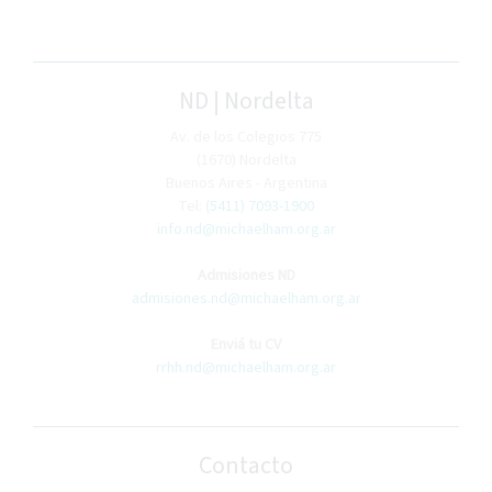
ND | Nordelta
Av. de los Colegios 775
(1670) Nordelta
Buenos Aires - Argentina
Tel:
(5411) 7093-1900
info.nd@michaelham.org.ar
Admisiones ND
admisiones.nd@michaelham.org.ar
Enviá tu CV
rrhh.nd@michaelham.org.ar
Contacto