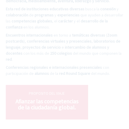
democracia, medioambiente, aventura, liderazgo y servicio.
Esta red de instituciones educativas diversas
busca la
conexión
y
colaboración
de
programas
y
experiencias
que ayuden a desarrollar
las
competencias globales
, el
carácter
y el
desarrollo de la
confianza
en los alumnos.
Encuentros internacionales
en torno a
temáticas diversas
(
Zoom
postcards
),
conferencias virtuales y presenciales
,
laboratorios de
lenguaje
,
proyectos de servicio
e
intercambio de alumnos y
docentes
con los más de
250 colegios
del mundo que componen la
red
.
Conferencias regionales e internacionales presenciales
con
participación de
alumnos
de la
red Round Square
del mundo.
PROPOSITO DEL VIAJE
Afianzar las competencias
de la ciudadanía global.