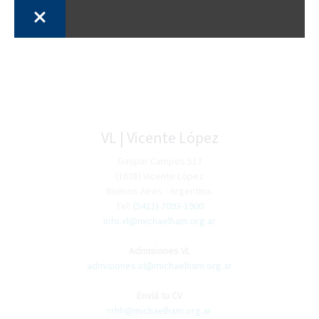
VL | Vicente López
Gaspar Campos 517
(1638) Vicente López
Buenos Aires - Argentina.
Tel:
(5411) 7093-1900
info.vl@michaelham.org.ar
Admisiones VL
admisiones.vl@michaelham.org.ar
Enviá tu CV
rrhh@michaelham.org.ar