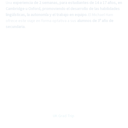
Una
experiencia de 2 semanas, para estudiantes de 14 a 17 años, en
Cambridge u Oxford, promoviendo el desarrollo de las habilidades
lingüísticas, la autonomía y el trabajo en equipo.
El Michael Ham
ofrece este viaje en forma optativa a sus
alumnos de 3º año de
secundaria.
“The world is your
classroom”
UK Grad Trip