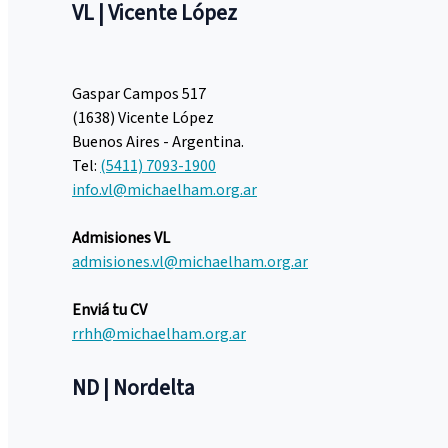
VL | Vicente López
Gaspar Campos 517
(1638) Vicente López
Buenos Aires - Argentina.
Tel:
(5411) 7093-1900
info.vl@michaelham.org.ar
Admisiones VL
admisiones.vl@michaelham.org.ar
Enviá tu CV
rrhh@michaelham.org.ar
ND | Nordelta